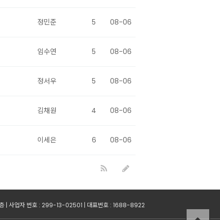
정민준
5
08-06
임수연
5
08-06
정서우
5
08-06
김채원
4
08-06
이세은
6
08-06
사업자 번호 : 299-13-02501 | 대표번호 : 1688-8922