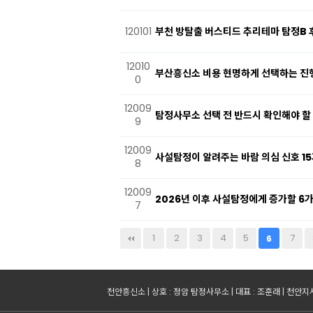
120101
부천 방탈출 버스티드 추리테마 탐정B 
12010
부산흥신소 비용 현명하게 선택하는 진
0
12009
탐정사무소 선택 전 반드시 확인해야 할
9
12009
사설탐정이 알려주는 바람 의심 신호 15
8
12009
2026년 이후 사설탐정에게 증가할 6가
7
다음
맨끝
1
2
3
4
5
7
6
천안흥신소 | 상호 : 정암 탐정사무소 | 대표 : 조훈래 | 천안지사