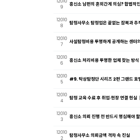
12010
흥신소 남편의 혼외간계 의심? 합법적인
9
12010
탐정사무소 탐정업은 끝없는 잠복과 추
8
12010
사설탐정비용 투명하게 공개하는 센터의
7
12010
흥신소 처리비용 투명한 업체 찾는 방식
6
12010
#9. 탁상탐정단 시리즈 2편 그랜드 호
5
12010
탐정 교육 수료 후 취업·현장 연결 현
4
12010
흥신소 의뢰 진행 전 반드시 명심해야 
3
12010
탐정사무소 의뢰금액 격차 속 진실
2