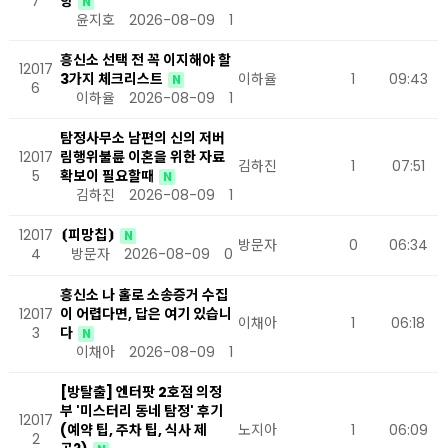
7
항
N
윤지호
2026-08-09
1
흥신소 선택 전 꼭 이지해야 할
12017
3가지 체크리스트
이하율
1
09:43
N
6
이하율
2026-08-09
1
탐정사무소 남편의 신의 저버
12017
림행위불륜 이혼을 위한 자료
김하진
1
07:51
5
확보이 필요할때
N
김하진
2026-08-09
1
12017
⦗피망칩⦘
N
방문자
0
06:34
4
방문자
2026-08-09
0
흥신소 나 홀로 소송증거 수집
12017
이 어렵다면, 답은 여기 있습니
이채아
1
06:18
3
다
N
이채아
2026-08-09
1
​[방탈출] 엔터팟 2호점 의정
부 '미스터리 동네 탐정' 후기
12017
(예약 팁, 주차 팁, 식사 제
노지아
1
06:09
2