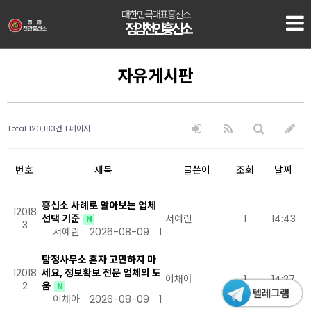
대한민국대표흥신소
정암 천안흥신소
자유게시판
Total 120,183건
1 페이지
번호
제목
글쓴이
조회
날짜
흥신소 사례로 알아보는 업체
12018
선택 기준
서예린
1
14:43
N
3
서예린
2026-08-09
1
탐정사무소 혼자 고민하지 마
12018
세요, 정보확보 전문 업체의 도
이채아
1
14:27
2
움
N
이채아
2026-08-09
1