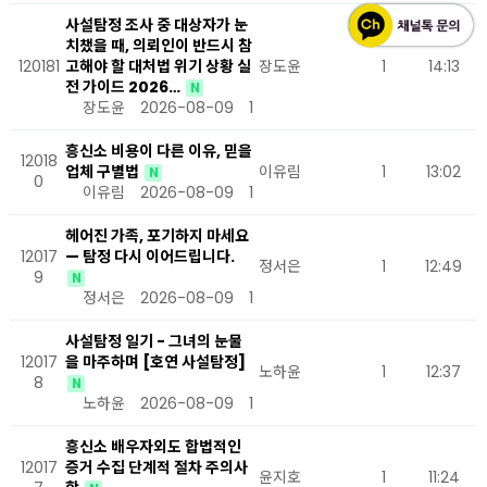
사설탐정 조사 중 대상자가 눈
치챘을 때, 의뢰인이 반드시 참
120181
고해야 할 대처법 위기 상황 실
장도윤
1
14:13
전 가이드 2026…
N
장도윤
2026-08-09
1
흥신소 비용이 다른 이유, 믿을
12018
업체 구별법
이유림
1
13:02
N
0
이유림
2026-08-09
1
헤어진 가족, 포기하지 마세요
12017
— 탐정 다시 이어드립니다.
정서은
1
12:49
9
N
정서은
2026-08-09
1
사설탐정 일기 - 그녀의 눈물
12017
을 마주하며 [호연 사설탐정]
노하윤
1
12:37
8
N
노하윤
2026-08-09
1
흥신소 배우자외도 합법적인
12017
증거 수집 단계적 절차 주의사
윤지호
1
11:24