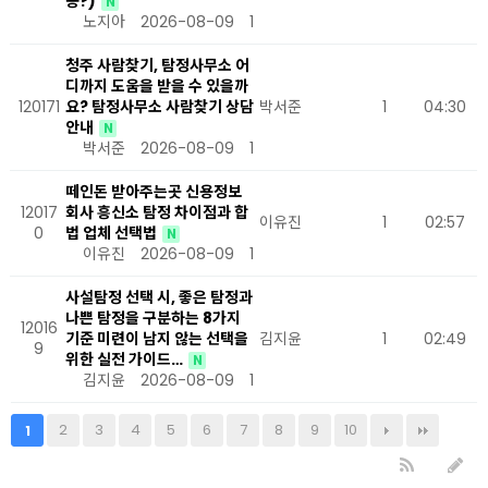
공?)
N
노지아
2026-08-09
1
청주 사람찾기, 탐정사무소 어
디까지 도움을 받을 수 있을까
120171
요? 탐정사무소 사람찾기 상담
박서준
1
04:30
안내
N
박서준
2026-08-09
1
떼인돈 받아주는곳 신용정보
12017
회사 흥신소 탐정 차이점과 합
이유진
1
02:57
0
법 업체 선택법
N
이유진
2026-08-09
1
사설탐정 선택 시, 좋은 탐정과
나쁜 탐정을 구분하는 8가지
12016
기준 미련이 남지 않는 선택을
김지윤
1
02:49
9
위한 실전 가이드…
N
김지윤
2026-08-09
1
2
3
4
5
6
7
8
9
10
1