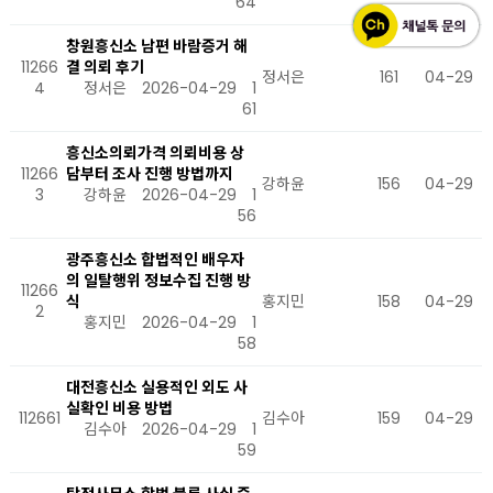
64
창원흥신소 남편 바람증거 해
11266
결 의뢰 후기
정서은
161
04-29
4
정서은
2026-04-29
1
61
흥신소의뢰가격 의뢰비용 상
11266
담부터 조사 진행 방법까지
강하윤
156
04-29
3
강하윤
2026-04-29
1
56
광주흥신소 합법적인 배우자
의 일탈행위 정보수집 진행 방
11266
식
홍지민
158
04-29
2
홍지민
2026-04-29
1
58
대전흥신소 실용적인 외도 사
실확인 비용 방법
112661
김수아
159
04-29
김수아
2026-04-29
1
59