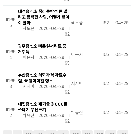
대전흥신소 중리동탐정 돈 빌
리고 잠적한 사람, 어떻게 찾아
11265
야 할까
곽도윤
162
04-29
5
곽도윤
2026-04-29
1
62
광주흥신소 빠른일처리로 증
11265
거취득
이은지
165
04-29
4
이은지
2026-04-29
1
65
부산흥신소 의뢰가격 자료수
11265
집, 꼭 알아야할 정보
서지아
162
04-29
3
서지아
2026-04-29
1
62
대전흥신소 폐기물 3,000톤
11265
쓰레기 무단투기
박유진
162
04-29
2
박유진
2026-04-29
1
62