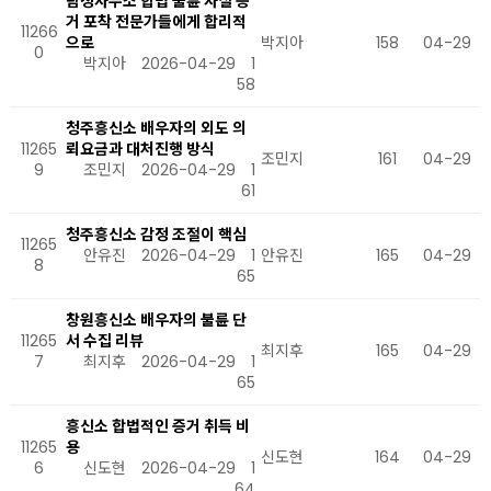
탐정사무소 합법 불륜 사실 증
거 포착 전문가들에게 합리적
11266
으로
박지아
158
04-29
0
박지아
2026-04-29
1
58
청주흥신소 배우자의 외도 의
11265
뢰요금과 대처진행 방식
조민지
161
04-29
9
조민지
2026-04-29
1
61
청주흥신소 감정 조절이 핵심
11265
안유진
2026-04-29
1
안유진
165
04-29
8
65
창원흥신소 배우자의 불륜 단
11265
서 수집 리뷰
최지후
165
04-29
7
최지후
2026-04-29
1
65
흥신소 합법적인 증거 취득 비
11265
용
신도현
164
04-29
6
신도현
2026-04-29
1
64