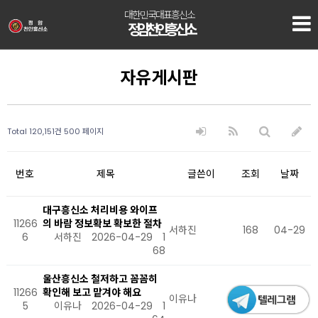
대한민국대표흥신소
정암 천안흥신소
자유게시판
Total 120,151건
500 페이지
번호
제목
글쓴이
조회
날짜
대구흥신소 처리비용 와이프
11266
의 바람 정보확보 확보한 절차
서하진
168
04-29
6
서하진
2026-04-29
1
68
울산흥신소 철저하고 꼼꼼히
11266
확인해 보고 맡겨야 해요
이유나
164
04-29
5
이유나
2026-04-29
1