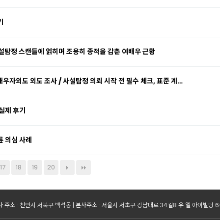
기
사설탐정 스캔들에 얽히며 조용히 종적을 감춘 여배우 근황
우자외도 외도 조사 / 사설탐정 의뢰 시작 전 필수 체크, 표준 계…
실제 후기
륜 의심 사례
17
18
19
20
 주소 : 천안시 서북구 백석동 | 본사주소 : 서울시 서초구 강남대로 34길8 유.엘.아이빌딩 6층 | 