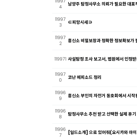
11997
남양주 탐정사무소 의뢰가 필요한 대표
4
11997
∈피망시세∋
3
11997
흥신소 비밀보장과 정확한 정보확보가 
2
119971
사설탐정 조사 보고서, 법원에서 인정받는
11997
코난 에피소드 정리
0
11996
흥신소 부인의 자전거 동호회에서 시작
9
11996
탐정사무소 추천 받고 선택한 실제 후기
8
11996
[일드소개] 으로 있어줘(요시카와 아이
7