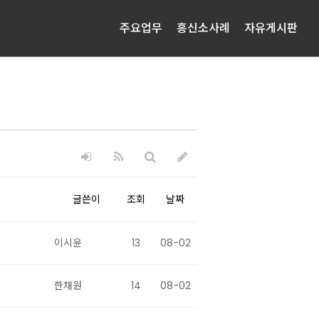
주요업무
흥신소사례
자유게시판
글쓴이
조회
날짜
이시윤
13
08-02
한채원
14
08-02