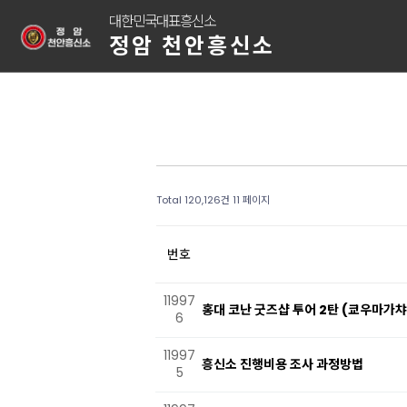
대한민국대표흥신소
정암 천안흥신소
Total 120,126건
11 페이지
번호
11997
홍대 코난 굿즈샵 투어 2탄 (쿄우마가챠
6
11997
흥신소 진행비용 조사 과정방법
5