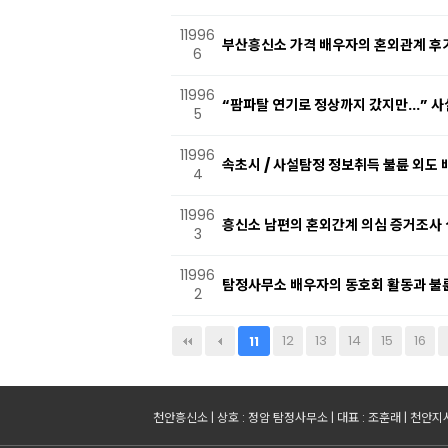
11996
부산흥신소 가격 배우자의 혼외관계 후
6
11996
“팜파탈 연기로 정상까지 갔지만...” 
5
11996
속초시 / 사설탐정 정보취득 불륜 외도 배
4
11996
흥신소 남편의 혼외간계 의심 증거조사 
3
11996
탐정사무소 배우자의 동호회 활동과 불
2
다음
맨끝
12
13
14
15
16
11
천안흥신소 | 상호 : 정암 탐정사무소 | 대표 : 조훈래 | 천안지사