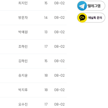
최지민
15
08-02
방문자
14
08-02
박예원
13
08-02
조하린
17
08-02
김하린
15
08-02
송지윤
18
08-02
박지후
18
08-02
오수진
17
08-02