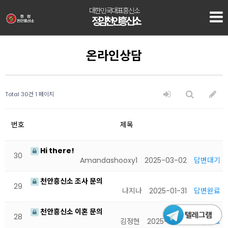
대한민국대표흥신소
정암 천안흥신소
온라인상담
Total 30건
1 페이지
번호
제목
Hi there!
30
Amandashooxy1
2025-03-02
답변대기
천안흥신소 조사 문의
29
나지나
2025-01-31
답변완료
천안흥신소 이혼 문의
28
김정현
2025-01-22
답변완료