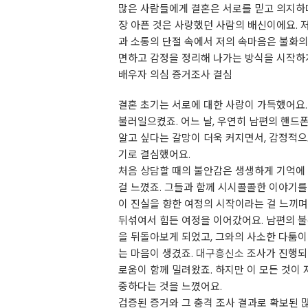
많은 사람들에게 결혼은 서로를 믿고 의지하며
장 아픈 것은 사랑했던 사람의 배신이에요. 
과 소통의 단절 속에서 저의 속마음은 불화
면하고 감정을 정리해 나가는 방식을 시작하게
배우자 의심 증거조사 결심
결혼 초기는 서로에 대한 사랑이 가득했어요.
불러일으켰죠. 어느 날, 우연히 남편의 핸드
알고 싶다는 갈망이 더욱 커지면서, 감정적으
기로 결심했어요.
처음 상담할 때의 불안감은 생생하게 기억에
걸 느꼈죠. 그들과 함께 시시콜콜한 이야기를
이 진실을 향한 여정의 시작이라는 걸 느끼며
뒤섞여서 힘든 여정을 이어갔어요. 남편의 불
을 뒤돌아보게 되었고, 그와의 사소한 다툼이
는 마음이 생겼죠.
대구흥신소
조사가 진행되면
로움이 함께 밀려왔죠. 하지만 이 모든 것이
중하다는 것을 느꼈어요.
검증된 증거와 그 충격 조사 결과로 확보된 