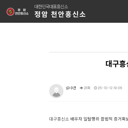
대한민국대표흥신소
정암 천안흥신소
대구흥
0건
21회
25-10-12 19:06
대구흥신소
배우자 일탈행위 합법적 증거확