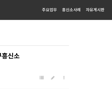
주요업무
흥신소사례
자유게시판
구흥신소