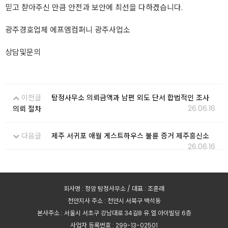
믿고 찯아주신 만큼 안전과 보안에 최선을 다하겠습니다.
광주경호업체 에프엠컴퍼니 광주사업소
상담및문의
이전글
탐정사무소 의뢰금액과 남편 외도 단서 합법적인 조사
26.06.16
의뢰 절차
다음글
제주 서귀포 애월 게스트하우스 불륜 증거 제주흥신소
26.06.16
회사명 : 정암 탐정사무소 / 대표 : 조훈래
천안지사 주소 : 천안시 서북구 백석동
본사주소 : 서울시 서초구 강남대로 34길8 유.엘.아이빌딩 6층
사업자 등록번호 : 299-13-02501