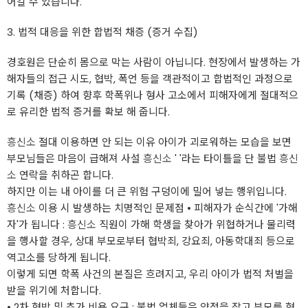
어갈 수 있습니다.
3. 법적 대응을 위한 합법적 채증 (증거 수집)
경호원은 단순히 몸으로 막는 사람이 아닙니다. 현장에서 발생하는 가
해자들의 접근 시도, 협박, 폭언 등을 객관적이고 합법적인 과정으로
기록 (채증) 하여 향후 학폭위나 형사 고소에서 피해자에게 절대적으
로 유리한 법적 증거를 확보 해 줍니다.
흥신소
절대 이용하면 안 되는 이유 아이가 괴로워하는 모습을 보면
부모님들은 마음이 급해져 사설
흥신소
' '라는 타이틀을 단 불법
흥신
소
연락을 취하곤 합니다.
하지만 이는 내 아이를 더 큰 위험 구덩이에 밀어 넣는 행위입니다.
흥신소
이용 시 발생하는 치명적인 문제점 • 피해자가 순식간에 '가해
자'가 됩니다 :
흥신소
직원이 가해 학생을 찾아가 위협하거나 물리력
을 행사할 경우, 상대 부모로부터 협박죄, 강요죄, 아동학대죄 등으로
역고소를 당하게 됩니다.
이렇게 되면 학폭 사건의 본질은 흐려지고, 우리 아이가 법적 처벌을
받을 위기에 처합니다.
• 2차 협박 및 추가 비용 요구 : 불법 업체들은 약점을 잡고 부모를 협