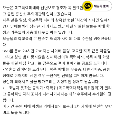
오늘은 학교폭력피해와 신변보호 경호가 꼭 필요한 이유에 대해 그리
고 불법
흥신소
주의에관해 알아보겠습니다.
지옥 같은 일상, 학교폭력 피해의 참혹한 현실 "시간이 지나면 잊혀지
겠지", "애들끼리 장난친 거 가지고 뭘..." 이런 안일한 말들은 피해 학
생과 가족들의 가슴에 대못을 박는 일입니다.
오늘날의 학교폭력 은 단순히 협력자 사이의 다툼 수준을 넘어섰습니
다.
SNS를 통해 24시간 가해지는 사이버 불링, 교묘한 지옥 같은 따돌림,
그리고 성인 범죄 못지않은 신체적·언어적 폭력까지. 학폭 피해 학생
들은 매일 아침 학교라는 감옥으로 걸어 들어가는 공포를 느낍니다.
• 영혼을 갉아먹는 트라우마 : 학폭 피해 는 우울증, 대인기피증, 공황
장애로 이어지며 심한 경우 극단적인 선택을 고민하게 만듭니다.
성인이 되어서도 삶을 망가뜨리는 치명적인 상처로 남습니다.
• 보호받지 못하는 공백기 : 학폭위(학교폭력대책심의위원회)가 열리
고 공식적인 격리 조치가 내려지기까지는 대략 수주에서 수개월이 걸
립니다.
이 기간 동안 피해 학생은 가해자들의 보복과 2차 가해에 완전히 무방
비로 노출 됩니다.