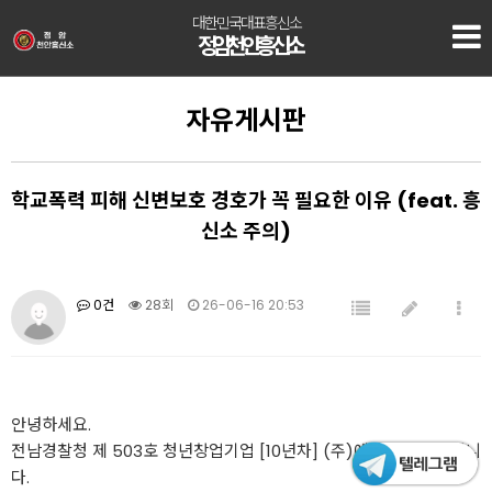
대한민국대표흥신소
정암 천안흥신소
자유게시판
학교폭력 피해 신변보호 경호가 꼭 필요한 이유 (feat. 흥
신소 주의)
0건
28회
26-06-16 20:53
안녕하세요.
전남경찰청 제 503호 청년창업기업 [10년차] (주)에프엠컴퍼니 입니
다.