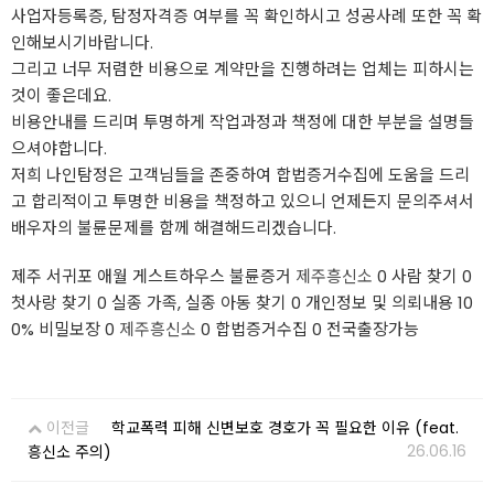
사업자등록증, 탐정자격증 여부를 꼭 확인하시고 성공사례 또한 꼭 확
인해보시기바랍니다.
그리고 너무 저렴한 비용으로 계약만을 진행하려는 업체는 피하시는
것이 좋은데요.
비용안내를 드리며 투명하게 작업과정과 책정에 대한 부분을 설명들
으셔야합니다.
저희 나인탐정은 고객님들을 존중하여 합법증거수집에 도움을 드리
고 합리적이고 투명한 비용을 책정하고 있으니 언제든지 문의주셔서
배우자의 불륜문제를 함께 해결해드리겠습니다.
제주 서귀포 애월 게스트하우스 불륜증거
제주흥신소
0 사람 찾기 0
첫사랑 찾기 0 실종 가족, 실종 아동 찾기 0 개인정보 및 의뢰내용 10
0% 비밀보장 0
제주흥신소
0 합법증거수집 0 전국출장가능
이전글
학교폭력 피해 신변보호 경호가 꼭 필요한 이유 (feat.
26.06.16
흥신소 주의)