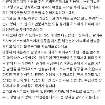
이번에 저희에게 의뢰를 주신 의뢰인분께서도 처음에는 동방자들과
의 여행으로만 생각했지만 제주도 여행을 다녀온 후에 남편의 의혹이
가는 행동들을 보고 불륜을 의심하게되었다는데요.
그리고 또 제주도 여행을 가고싶다고 계획하는 모습을 보고 분명히 무
언가 있다고 느낀 의뢰인분께서는 의심 증거를 확보하기 위하여 저희
나인탐정을 찾아주셨습니다.
저희 20년 경력과 노하우를 가진 배테랑 나인탐정의 신속하고 발빠른
조사로 게스트하우스에서 불륜을 저지른 남편분이 계속해서 만남을
가지고 있다는 불륜증거를 확보해드렸는데요.
다행히 아내분께서 감정적으로 대처하여 배우자의 핸드폰을 몰래보
고 화를 내거나 추궁하는 이성적인 판단을하여 전문업체에 의뢰를 맡
겨 법의 테두리 안에서 증거를 수집한다면 이혼소송에서 외도를 저지
른 남편을 유책배우자로 인정받게 하고 위자료를 청구할 수 있습니다.
하지만 간혹 이성적인 판단이 어려워 감정적으로만 앞서 증거도 없이
상대를 추궁하거나 의심을 한다면 증거를 지워 합법적인 수집진행 방
식에서 더욱 어려움이 생기게 됩니다.
그리고 증거가없기때문에 발뺌하며 의처증, 의부증으로 몰고가는 경
우도 정말 많이 있어 의뢰인분들에게 더 큰 상처를 남기게되는데요.