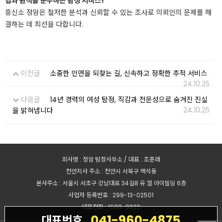
법과 원칙을 준수하는 탐정 서비스!
흥신소 정암은 철저한 분석과 신뢰할 수 있는 조사로 의뢰인의 문제를 해
결하는 데 최선을 다합니다.
이전글
소중한 인연을 되찾는 길, 신속하고 정확한 추적 서비스
24.10.25
다음글
14년 경력의 여성 탐정, 직감과 전문성으로 숨겨진 진실
24.10.25
을 밝혀냅니다
회사명 : 정암 탐정사무소 / 대표 : 조훈래
천안지사 주소 : 천안시 서북구 백석동
본사주소 : 서울시 서초구 강남대로 34길8 유.엘.아이빌딩 6층
사업자 등록번호 : 299-13-02501
대표전화 : 1688-8922
041-960-4875
대표번호