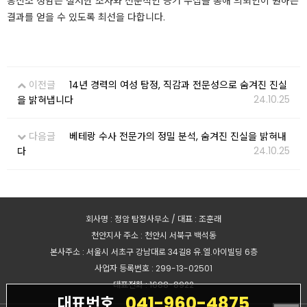
흥신소 정암은 철저한 조사와 전문적인 증거 수집을 통해 의뢰인이 원하는
결과를 얻을 수 있도록 최선을 다합니다.
이전글
14년 경력의 여성 탐정, 직감과 전문성으로 숨겨진 진실
24.10.25
을 밝혀냅니다
다음글
베테랑 수사 전문가의 정밀 분석, 숨겨진 진실을 밝혀내
24.10.25
다
회사명 : 정암 탐정사무소 / 대표 : 조훈래
천안지사 주소 : 천안시 서북구 백석동
본사주소 : 서울시 서초구 강남대로 34길8 유.엘.아이빌딩 6층
사업자 등록번호 : 299-13-02501
대표전화 : 1688-8922
041-960-4875
대표번호