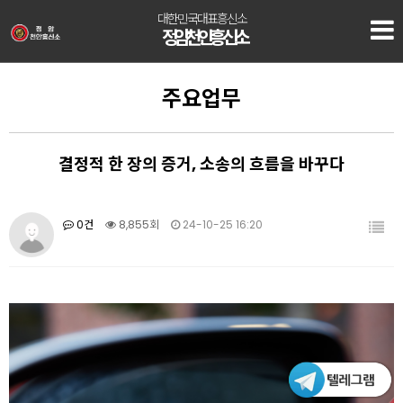
대한민국대표흥신소
정암 천안흥신소
주요업무
결정적 한 장의 증거, 소송의 흐름을 바꾸다
0건
8,855회
24-10-25 16:20