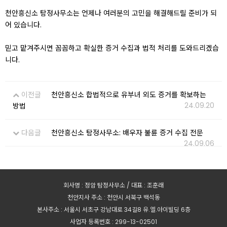
천안흥신소 탐정사무소는 언제나 여러분의 고민을 해결해드릴 준비가 되
어 있습니다.
믿고 맡겨주시면 꼼꼼하고 확실한 증거 수집과 법적 처리를 도와드리겠습
니다.
이전글
천안흥신소 합법적으로 유부녀 외도 증거를 확보하는
24.09.20
방법
다음글
천안흥신소 탐정사무소: 배우자 불륜 증거 수집 전문
24.09.06
회사명 : 정암 탐정사무소 / 대표 : 조훈래
천안지사 주소 : 천안시 서북구 백석동
본사주소 : 서울시 서초구 강남대로 34길8 유.엘.아이빌딩 6층
사업자 등록번호 : 299-13-02501